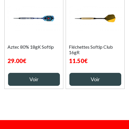
Aztec 80% 18gK Softip
Fléchettes Softip Club
16gR
29.00€
11.50€
Voir
Voir