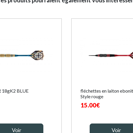
es produits pourraient également vous intéresser.
 18gK2 BLUE
fléchettes en laiton eboni
Style rouge
15.00€
Voir
Voir