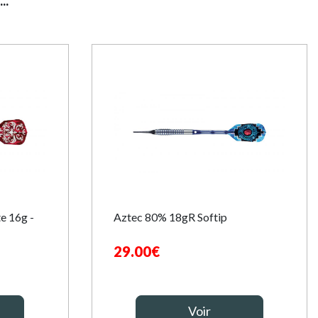
..
te 16g -
Aztec 80% 18gR Softip
29.00€
Voir